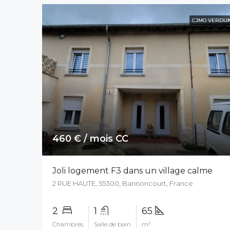
CJMO VERDU
460 € / mois CC
Joli logement F3 dans un village calme
2 RUE HAUTE, 55300, Bannoncourt, France
2
1
65
Chambres
Salle de bain
m²