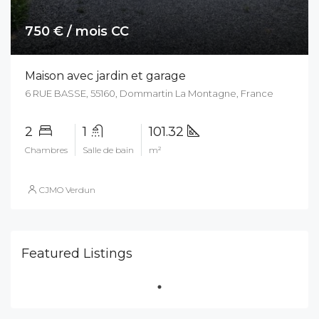
750 € / mois CC
Maison avec jardin et garage
6 RUE BASSE, 55160, Dommartin La Montagne, France
2
1
101.32
Chambres
Salle de bain
m²
CJMO Verdun
Featured Listings