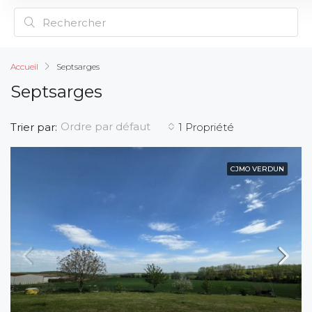
Accueil
Septsarges
Septsarges
Ordre par défaut
Trier par:
1 Propriété
CJMO VERDUN