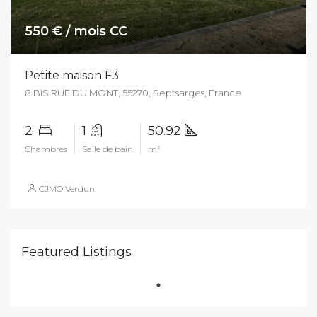
550 € / mois CC
Petite maison F3
8 BIS RUE DU MONT, 55270, Septsarges, France
2
1
50.92
Chambres
Salle de bain
m²
CJMO Verdun
Featured Listings