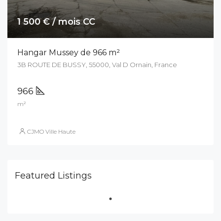
1 500 € / mois CC
Hangar Mussey de 966 m²
3B ROUTE DE BUSSY, 55000, Val D Ornain, France
966
m²
CJMO Ville Haute
Featured Listings