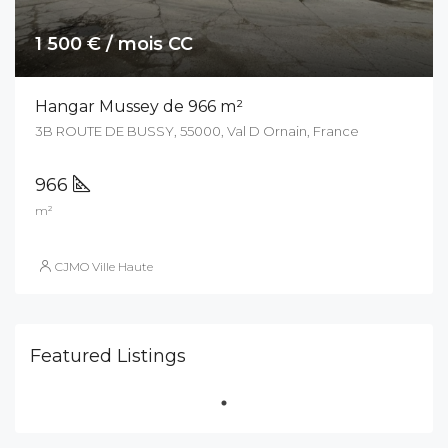
1 500 € / mois CC
Hangar Mussey de 966 m²
3B ROUTE DE BUSSY, 55000, Val D Ornain, France
966
m²
CJMO Ville Haute
Featured Listings