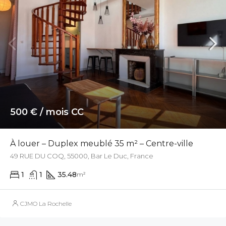
500 € / mois CC
À louer – Duplex meublé 35 m² – Centre-ville
49 RUE DU COQ, 55000, Bar Le Duc, France
1
1
35.48
m²
CJMO La Rochelle