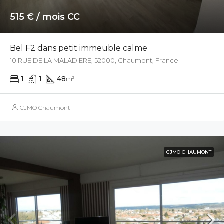
515 € / mois CC
Bel F2 dans petit immeuble calme
10 RUE DE LA MALADIERE, 52000, Chaumont, France
1
1
48
m²
CJMO Chaumont
CJMO CHAUMONT