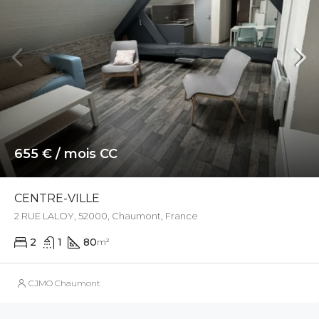
655 € / mois CC
CENTRE-VILLE
2 RUE LALOY, 52000, Chaumont, France
2
1
80
m²
CJMO Chaumont