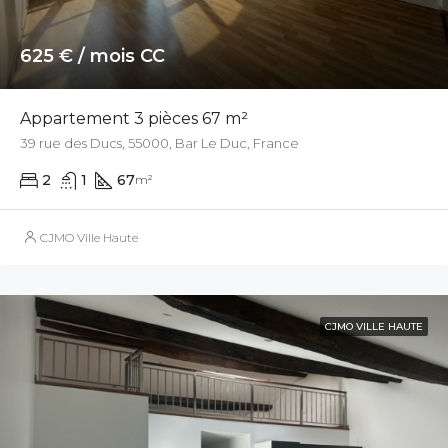
625 € / mois CC
Appartement 3 pièces 67 m²
39 rue des Ducs, 55000, Bar Le Duc, France
2
1
67
m²
CJMO Ville Haute
CJMO VILLE HAUTE