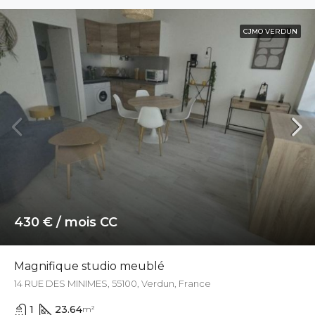
CJMO VERDUN
430 € / mois CC
Magnifique studio meublé
14 RUE DES MINIMES, 55100, Verdun, France
1
23.64
m²