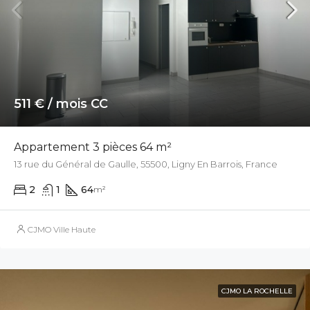
511 € / mois CC
Appartement 3 pièces 64 m²
13 rue du Général de Gaulle, 55500, Ligny En Barrois, France
2
1
64
m²
CJMO Ville Haute
CJMO LA ROCHELLE