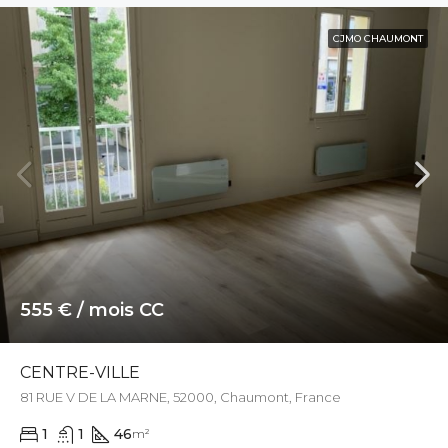
CJMO CHAUMONT
555 € / mois CC
CENTRE-VILLE
81 RUE V DE LA MARNE, 52000, Chaumont, France
1
1
46
m²