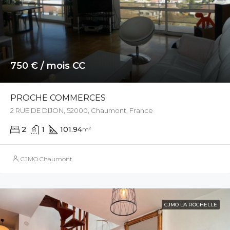
750 € / mois CC
PROCHE COMMERCES
2 RUE DE DIJON, 52000, Chaumont, France
2
1
101.94
m²
CJMO Chaumont
CJMO LA ROCHELLE