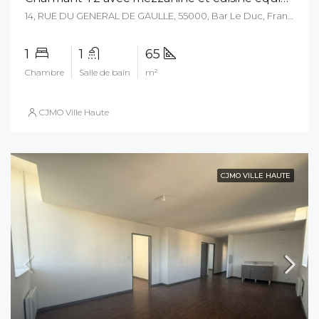
14, RUE DU GENERAL DE GAULLE, 55000, Bar Le Duc, France
1
1
65
Chambre
Salle de bain
m²
CJMO Ville Haute
CJMO VILLE HAUTE