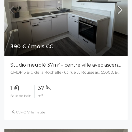
390 € / mois CC
Studio meublé 37m² – centre ville avec ascenseur
CMDP 3 Bld de la Rochelle- 63 rue JJ Rousseau, 55000, Bar Le Duc, France
1
37
Salle de bain
m²
CJMO Ville Haute