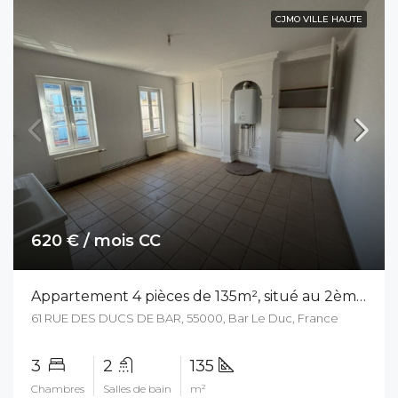
CJMO VILLE HAUTE
620 € / mois CC
Appartement 4 pièces de 135m², situé au 2ème étage d’un immeuble calme en Ville Haute
61 RUE DES DUCS DE BAR, 55000, Bar Le Duc, France
3
2
135
Chambres
Salles de bain
m²