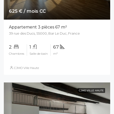
625 € / mois CC
Appartement 3 pièces 67 m²
39 rue des Ducs, 55000, Bar Le Duc, France
2
1
67
Chambres
Salle de bain
m²
CJMO Ville Haute
CJMO VILLE HAUTE