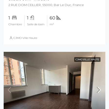
2 RUE DOM CEILLIER, 55000, Bar Le Duc, France
1
1
60
Chambre
Salle de bain
m²
CJMO Ville Haute
CJMO VILLE HAUTE