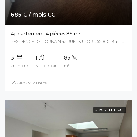
685 € / mois CC
Appartement 4 pièces 85 m²
RESIDENCE DE L'ORNAIN 45 RUE DU PORT, 55000, Bar Le Duc, France
3
1
85
Chambres
Salle de bain
m²
CJMO Ville Haute
CJMO VILLE HAUTE