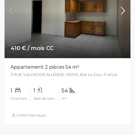
410 € / mois CC
Appartement 2 pièces 54 m²
11 RUE SALVADOR ALLENDE, 55000, Bar Le Duc, France
1
1
54
Chambre
Salle de bain
m²
CJMO Ville Haute