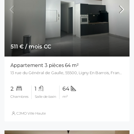
511 € / mois CC
Appartement 3 pièces 64 m²
13 rue du Général de Gaulle, 55500, Ligny En Barrois, France
2
1
64
Chambres
Salle de bain
m²
CJMO Ville Haute