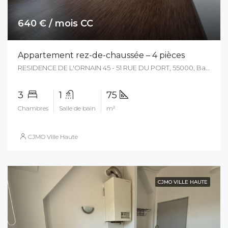
640 € / mois CC
Appartement rez-de-chaussée – 4 pièces
RESIDENCE DE L'ORNAIN 45 - 51 RUE DU PORT, 55000, Bar Le Duc, France
3
1
75
Chambres
Salle de bain
m²
CJMO Ville Haute
CJMO VILLE HAUTE