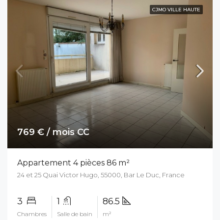
CJMO VILLE HAUTE
769 € / mois CC
Appartement 4 pièces 86 m²
24 et 25 Quai Victor Hugo, 55000, Bar Le Duc, France
3
1
86.5
Chambres
Salle de bain
m²