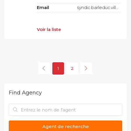
Email
syndic.barleduc.villehaute@cjmo.fr
Voir la liste
1
2
Find Agency
Agent de recherche