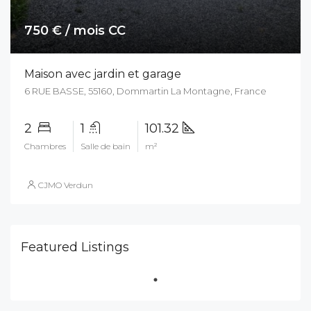
750 € / mois CC
Maison avec jardin et garage
6 RUE BASSE, 55160, Dommartin La Montagne, France
2
1
101.32
Chambres
Salle de bain
m²
CJMO Verdun
Featured Listings