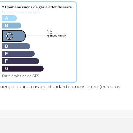
* Dont émissions de gaz à effet de serre
Faible émission de GES
A
B
18
C
KgéqCO2 / m².an
D
E
F
G
Forte émission de GES
nergie pour un usage standard compris entre (en euros