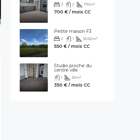
3
2
170
m²
700 € / mois CC
Petite maison F3
2
1
50.92
m²
550 € / mois CC
Studio proche du
centre ville
1
32
m²
350 € / mois CC