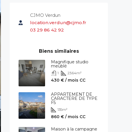
CJMO Verdun
location.verdun@cjmo.fr
03 29 86 42 92
Biens similaires
Magnifique studio
meublé
1
23.64
m²
430 € / mois CC
APPARTEMENT DE
CARACTERE DE TYPE
F5
135
m²
860 € / mois CC
Maison à la campagne