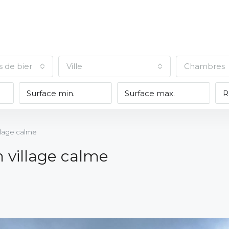
s de biens
Ville
Chambres
llage calme
 village calme