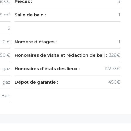
is CC
Pièces :
3
5 m²
Salle de bain :
1
2
10 €
Nombre d'étages :
1
50 €
Honoraires de visite et rédaction de bail :
328€
 : gaz
Honoraires d'états des lieux :
122.73€
gaz
Dépot de garantie :
450€
Bon