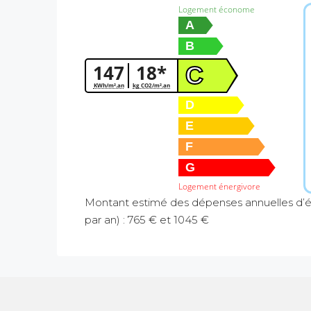
Logement économe
A
B
147
18*
C
KWh/m².an
kg CO2/m².an
D
E
F
G
Logement énergivore
Montant estimé des dépenses annuelles d’é
par an) : 765 € et 1045 €