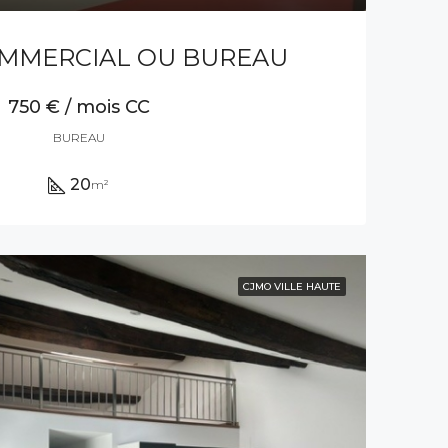
MMERCIAL OU BUREAU
750 € / mois CC
BUREAU
20
m²
CJMO VILLE HAUTE