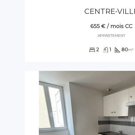
CENTRE-VILL
655 € / mois CC
APPARTEMENT
2
1
80
m²