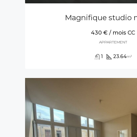
Magnifique studio
430 € / mois CC
APPARTEMENT
1
23.64
m²