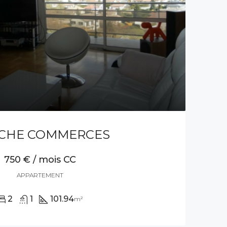
CHE COMMERCES
750 € / mois CC
APPARTEMENT
2
1
101.94
m²