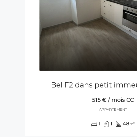
Bel F2 dans petit imme
515 € / mois CC
APPARTEMENT
1
1
48
m²