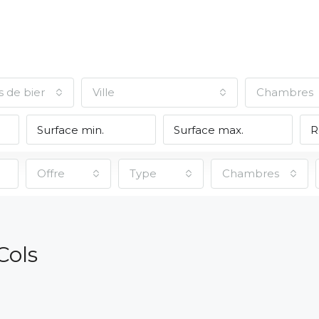
s de biens
Ville
Chambres
Offre
Type
Chambres
Cols