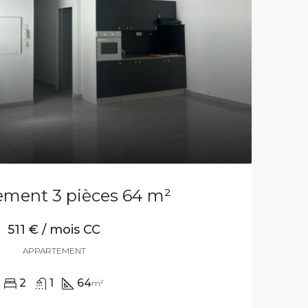
ement 3 pièces 64 m²
511 € / mois CC
APPARTEMENT
2
1
64
m²