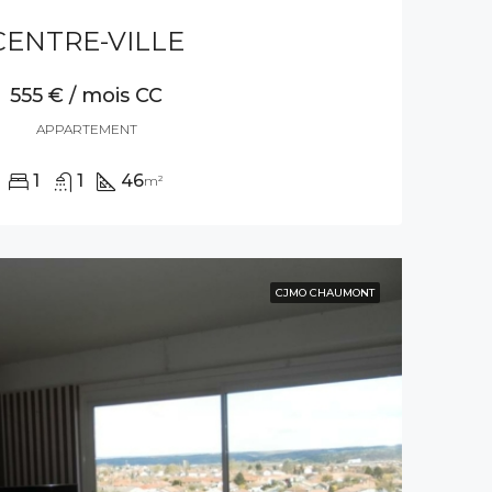
CENTRE-VILLE
555 € / mois CC
APPARTEMENT
1
1
46
m²
CJMO CHAUMONT