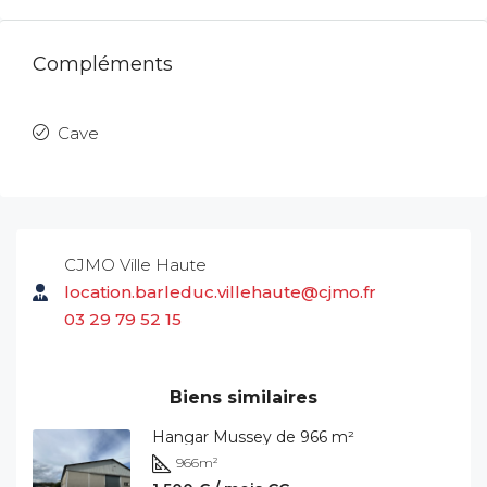
Compléments
Cave
CJMO Ville Haute
location.barleduc.villehaute@cjmo.fr
03 29 79 52 15
Biens similaires
Hangar Mussey de 966 m²
966
m²