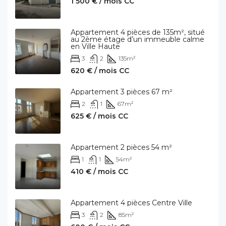
1 500 € / mois CC
Appartement 4 pièces de 135m², situé
au 2ème étage d’un immeuble calme
en Ville Haute
3
2
135
m²
620 € / mois CC
Appartement 3 pièces 67 m²
2
1
67
m²
625 € / mois CC
Appartement 2 pièces 54 m²
1
1
54
m²
410 € / mois CC
Appartement 4 pièces Centre Ville
3
2
85
m²