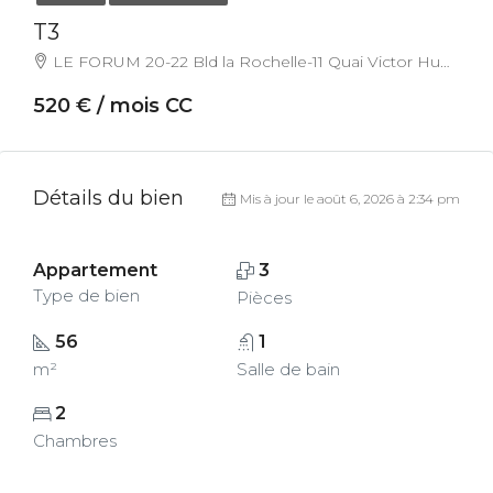
T3
LE FORUM 20-22 Bld la Rochelle-11 Quai Victor Hug, 55000, Bar Le Duc, France
520 € / mois CC
Détails du bien
Mis à jour le août 6, 2026 à 2:34 pm
Appartement
3
Type de bien
Pièces
56
1
m²
Salle de bain
2
Chambres