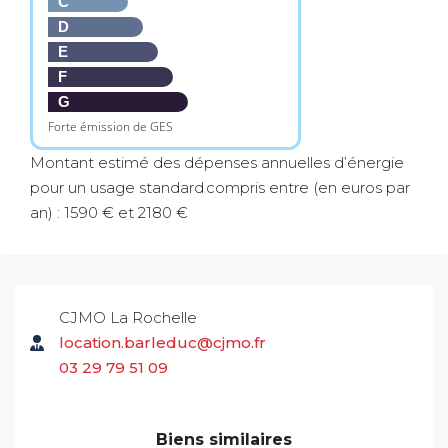
C
D
E
F
G
Forte émission de GES
Montant estimé des dépenses annuelles d’énergie
pour un usage standard compris entre (en euros par
an) : 1590 € et 2180 €
CJMO La Rochelle
location.barleduc@cjmo.fr
03 29 79 51 09
Biens similaires