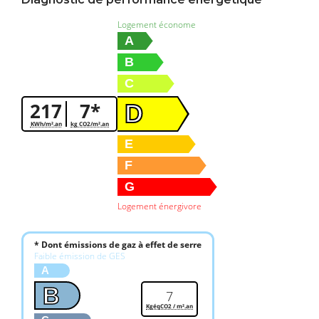
Logement économe
A
B
C
217
7*
D
KWh/m².an
kg CO2/m².an
E
F
G
Logement énergivore
* Dont émissions de gaz à effet de serre
Faible émission de GES
A
B
7
KgéqCO2 / m².an