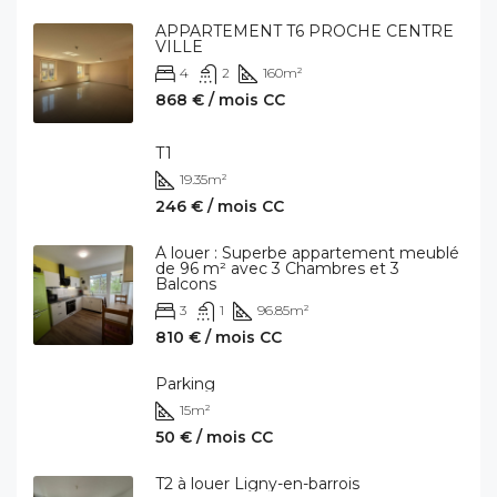
APPARTEMENT T6 PROCHE CENTRE
VILLE
4
2
160
m²
868 € / mois CC
T1
19.35
m²
246 € / mois CC
À louer : Superbe appartement meublé
de 96 m² avec 3 Chambres et 3
Balcons
3
1
96.85
m²
810 € / mois CC
Parking
15
m²
50 € / mois CC
T2 à louer Ligny-en-barrois