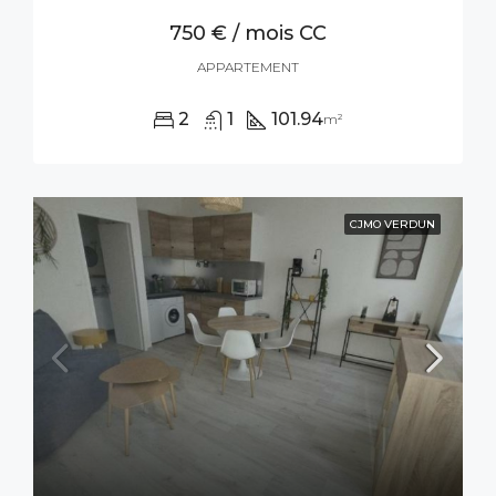
750 € / mois CC
APPARTEMENT
2
1
101.94
m²
CJMO VERDUN