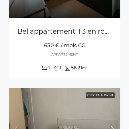
Bel appartement T3 en résidence
630 € / mois CC
APPARTEMENT
1
1
56.21
m²
CJMO CHAUMONT