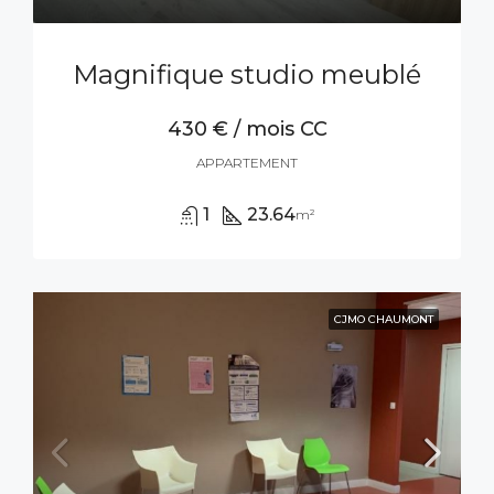
Magnifique studio meublé
430 € / mois CC
APPARTEMENT
1
23.64
m²
CJMO CHAUMONT