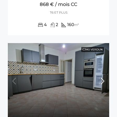
868 € / mois CC
T6 ET PLUS
4
2
160
m²
CJMO VERDUN