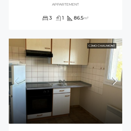
APPARTEMENT
3
1
86.5
m²
CJMO CHAUMONT