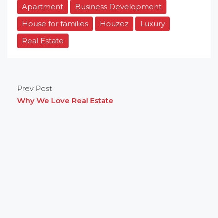
Apartment
Business Development
House for families
Houzez
Luxury
Real Estate
Prev Post
Why We Love Real Estate