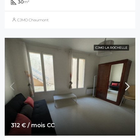
30
m²
CJMO Chaumont
CJMO LA ROCHELLE
312 € / mois CC