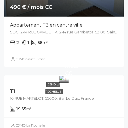
490 € / mois CC
Appartement T3 en centre ville
SDC 12-14 RUE GAMBETTA 12-14 rue Gambetta, 52100, Saint Dizier, France
2
1
58
m²
246
€ /
CJMO Saint Dizier
mois
CC
CJMO LA
T1
ROCHELLE
10 RUE MARTELOT, 55000, Bar Le Duc, France
19.35
m²
CJMO La Rochelle