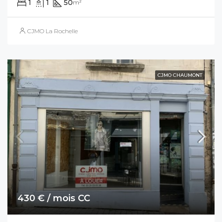
1
1
50
m²
CJMO La Rochelle
CJMO CHAUMONT
430 € / mois CC