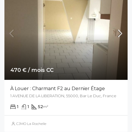
470 € / mois CC
À Louer : Charmant F2 au Dernier Étage
1 AVENUE DE LA LIBERATION, 55000, Bar Le Duc, France
1
1
52
m²
CJMO La Rochelle