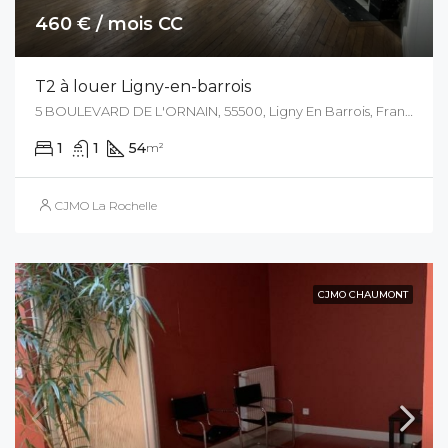
460 € / mois CC
T2 à louer Ligny-en-barrois
5 BOULEVARD DE L'ORNAIN, 55500, Ligny En Barrois, France
1
1
54
m²
CJMO La Rochelle
CJMO CHAUMONT