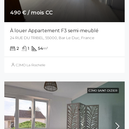
490 € / mois CC
À louer Appartement F3 semi-meublé
24 RUE DU TRIBEL, 55000, Bar Le Duc, France
2
1
54
m²
CJMO La Rochelle
CJMO SAINT-DIZIER