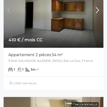
410 € / mois CC
Appartement 2 pièces 54 m²
11 RUE SALVADOR ALLENDE, 55000, Bar Le Duc, France
1
1
54
m²
CJMO Ville Haute
CJMO LA ROCHELLE