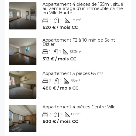
Appartement 4 pièces de 135m², situé
au 2ème étage d’un immeuble calme
en Ville Haute
3
2
135
m²
620 € / mois CC
Appartement T2 à 10 min de Saint
Dizier
1
1
53.3
m²
513 € / mois CC
Appartement 3 pièces 65 m²
2
1
65
m²
480 € / mois CC
Appartement 4 pièces Centre Ville
3
2
85
m²
600 € / mois CC