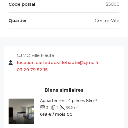
Code postal
55000
Quartier
Centre-Ville
CJMO Ville Haute
location.barleduc.villehaute@cjmo.fr
03 29 79 52 15
Biens similaires
Appartement 4 pièces 86m²
3
1
86.5
m²
618 € / mois CC