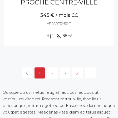
PROCHE CENTRE-VILLE
345 € / mois CC
APPARTEMENT
1
35
m²
1
2
3
Quisque purus metus, feugiat faucibus faucibus ut,
vestibulum vitae mi. Praesent tortor nulla, fringilla ut
efficitur quis, rutrum eget lectus. Fusce nec dui nec neque
volutpat egestas. Maecenas vitae diam ac tellus aliquet