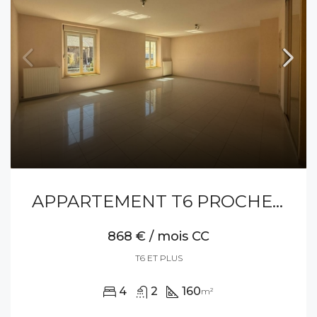
APPARTEMENT T6 PROCHE CENTRE VILLE
868 € / mois CC
T6 ET PLUS
4
2
160
m²