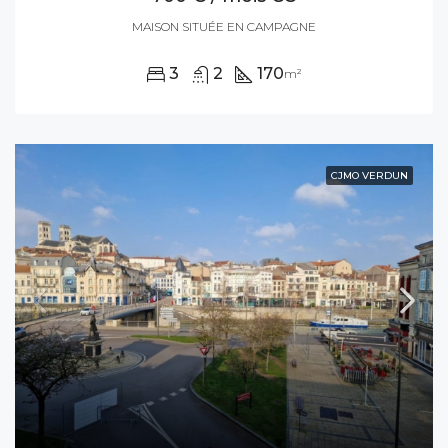
MAISON SITUÉE EN CAMPAGNE
3
2
170
m²
CJMO VERDUN