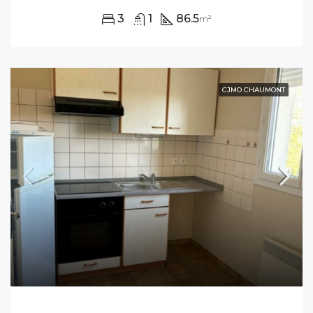
3
1
86.5
m²
CJMO CHAUMONT