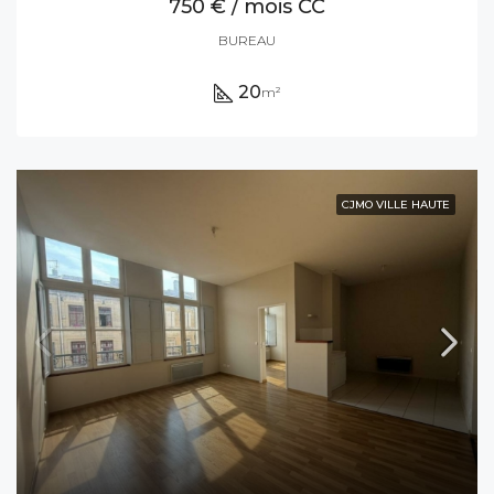
750 € / mois CC
BUREAU
20
m²
CJMO VILLE HAUTE