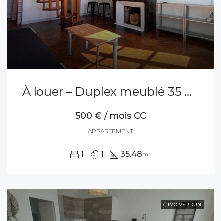
À louer – Duplex meublé 35 m² – Centre-ville
500 € / mois CC
APPARTEMENT
1
1
35.48
m²
CJMO VERDUN