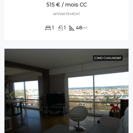
515 € / mois CC
APPARTEMENT
1
1
48
m²
CJMO CHAUMONT