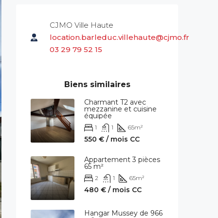
CJMO Ville Haute
location.barleduc.villehaute@cjmo.fr
03 29 79 52 15
Biens similaires
Charmant T2 avec
mezzanine et cuisine
équipée
1
1
65
m²
550 € / mois CC
Appartement 3 pièces
65 m²
2
1
65
m²
480 € / mois CC
Hangar Mussey de 966