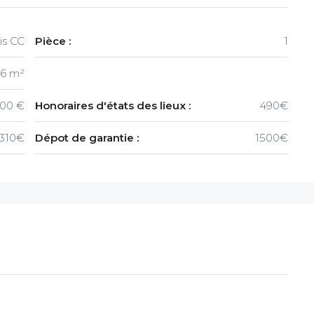
is CC
Pièce :
1
6 m²
800 €
Honoraires d'états des lieux :
490€
1310€
Dépot de garantie :
1500€