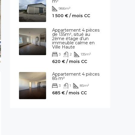
m²
966
m²
1 500 € / mois CC
Appartement 4 pièces
de 135m², situé au
2ème étage d’un
immeuble calme en
Ville Haute
3
2
135
m²
620 € / mois CC
Appartement 4 pièces
85 m²
3
1
85
m²
685 € / mois CC