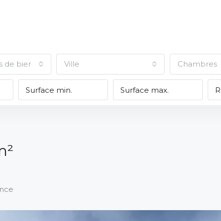
s de biens
Ville
Chambres
m²
ance