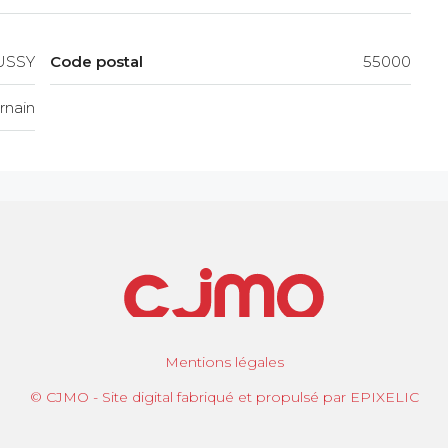
USSY
Code postal
55000
rnain
Mentions légales
© CJMO - Site digital fabriqué et propulsé par EPIXELIC