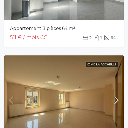
Appartement 3 pièces 64 m²
511 € / mois CC
2
1
64
CJMO LA ROCHELLE