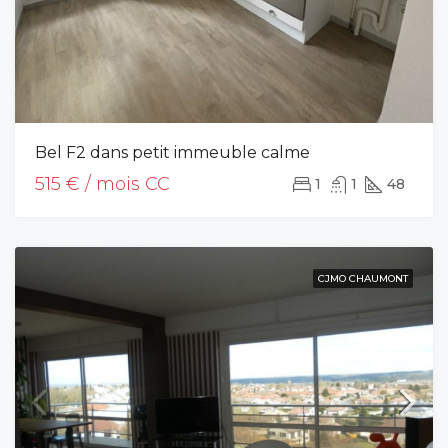
Bel F2 dans petit immeuble calme
515 € / mois CC
1
1
48
CJMO CHAUMONT