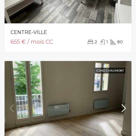
CENTRE-VILLE
655 € / mois CC
2
1
80
CJMO CHAUMONT