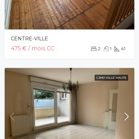
CENTRE-VILLE
475 € / mois CC
2
1
41
CJMO VILLE HAUTE