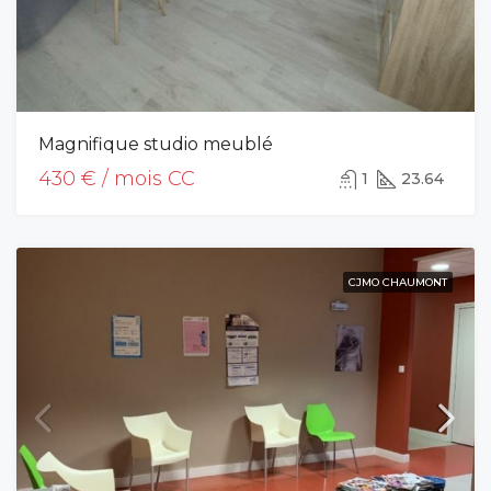
Magnifique studio meublé
430 € / mois CC
1
23.64
CJMO CHAUMONT