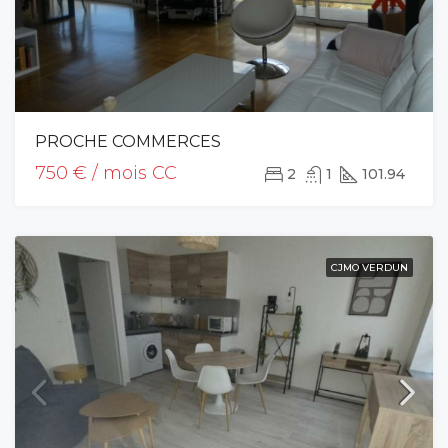
PROCHE COMMERCES
750 € / mois CC
2
1
101.94
CJMO VERDUN