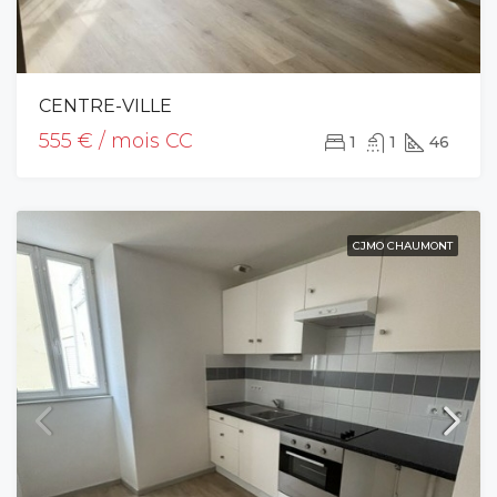
CENTRE-VILLE
555 € / mois CC
1
1
46
CJMO CHAUMONT