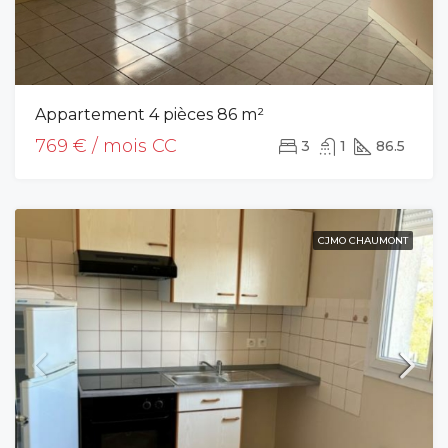
Appartement 4 pièces 86 m²
769 € / mois CC
3
1
86.5
CJMO CHAUMONT