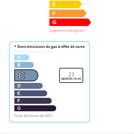
E
F
G
Logement énergivore
* Dont émissions de gaz à effet de serre
Faible émission de GES
A
B
C
23
KgéqCO2 / m².an
D
E
F
G
Forte émission de GES