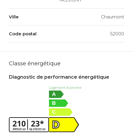
Ville
Chaumont
Code postal
52000
Classe énergétique
Diagnostic de performance énergétique
Logement économe
A
B
C
210
23*
D
KWh/m².an
kg CO2/m².an