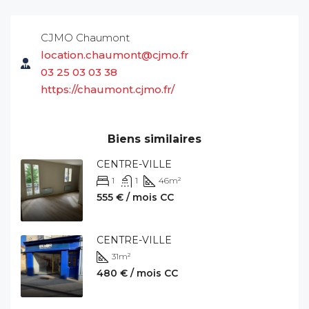
CJMO Chaumont
location.chaumont@cjmo.fr
03 25 03 03 38
https://chaumont.cjmo.fr/
Biens similaires
CENTRE-VILLE
1
1
46
m²
555 € / mois CC
CENTRE-VILLE
31
m²
480 € / mois CC