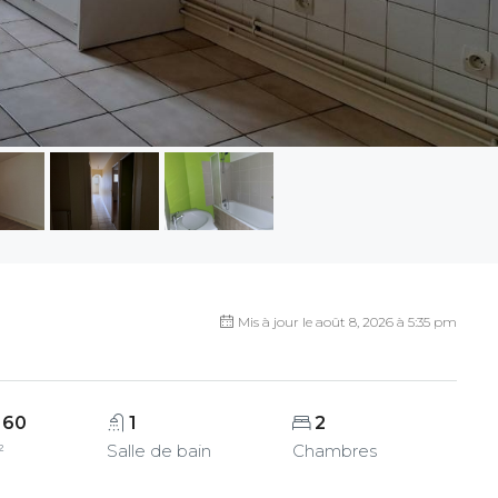
Mis à jour le août 8, 2026 à 5:35 pm
60
1
2
²
Salle de bain
Chambres