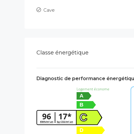
Cave
Classe énergétique
Diagnostic de performance énergétiq
Logement économe
A
B
96
17*
C
KWh/m².an
kg CO2/m².an
D