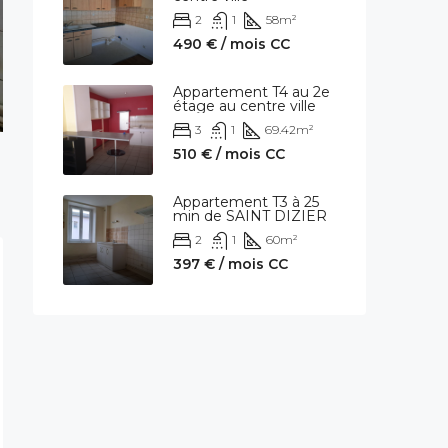
2
1
58
m²
490 € / mois CC
Appartement T4 au 2e
étage au centre ville
3
1
69.42
m²
510 € / mois CC
Appartement T3 à 25
min de SAINT DIZIER
2
1
60
m²
397 € / mois CC