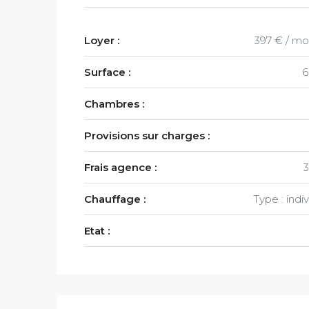
Loyer :
397 € / mo
Surface :
6
Chambres :
Provisions sur charges :
Frais agence :
Chauffage :
Type : indi
Etat :