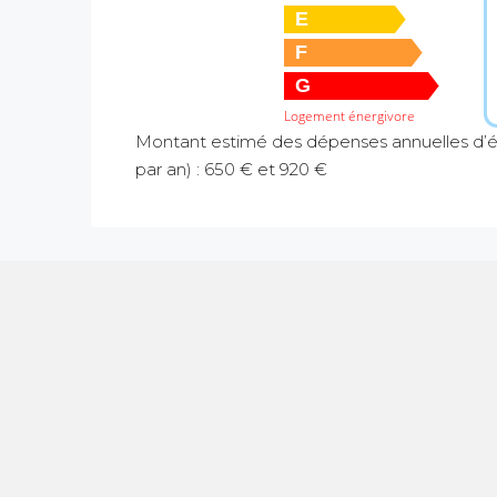
E
F
G
Logement énergivore
Montant estimé des dépenses annuelles d’é
par an) : 650 € et 920 €