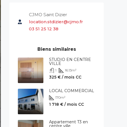
CJMO Saint Dizier
location.stdizier@cjmo.fr
03 51 25 12 38
Biens similaires
STUDIO EN CENTRE
VILLE
1
16.13
m²
325 € / mois CC
LOCAL COMMERCIAL
170
m²
1 718 € / mois CC
Appartement T3 en
centre ville