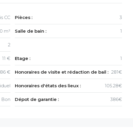
is CC
Pièces :
3
0 m²
Salle de bain :
1
2
11 €
Etage :
1
386 €
Honoraires de visite et rédaction de bail :
281€
viduel
Honoraires d'états des lieux :
105.28€
Bon
Dépot de garantie :
386€