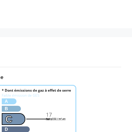
ue
* Dont émissions de gaz à effet de serre
Faible émission de GES
A
B
17
C
KgéqCO2 / m².an
D