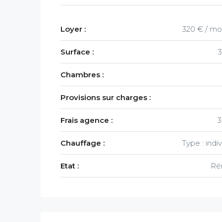
Loyer :
320 € / mo
Surface :
Chambres :
Provisions sur charges :
Frais agence :
3
Chauffage :
Type : indi
Etat :
Ré