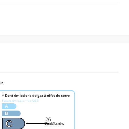
ue
* Dont émissions de gaz à effet de serre
Faible émission de GES
A
B
26
C
KgéqCO2 / m².an