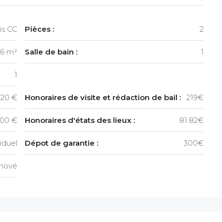
is CC
Pièces :
2
36 m²
Salle de bain :
1
1
20 €
Honoraires de visite et rédaction de bail :
219€
00 €
Honoraires d'états des lieux :
81.82€
viduel
Dépot de garantie :
300€
nové