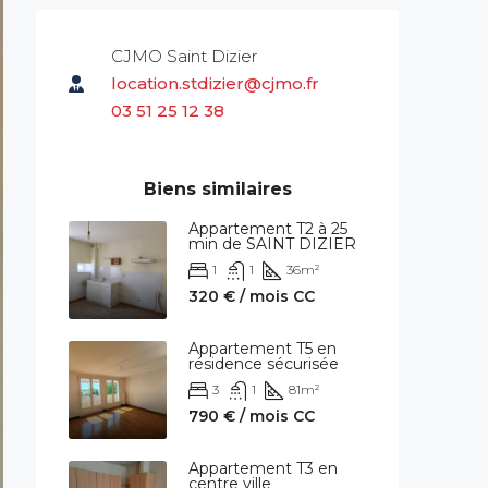
CJMO Saint Dizier
location.stdizier@cjmo.fr
03 51 25 12 38
Biens similaires
Appartement T2 à 25
min de SAINT DIZIER
1
1
36
m²
320 € / mois CC
Appartement T5 en
résidence sécurisée
3
1
81
m²
790 € / mois CC
Appartement T3 en
centre ville