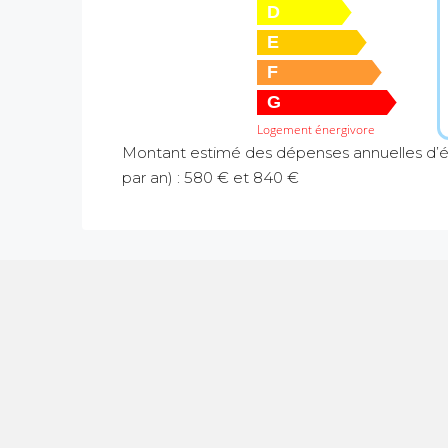
D
E
F
G
Logement énergivore
Montant estimé des dépenses annuelles d’é
par an) : 580 € et 840 €