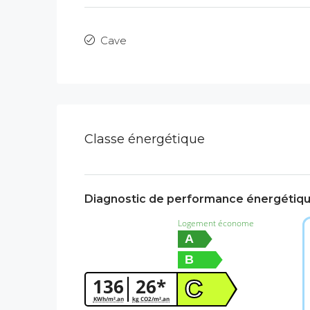
Cave
Classe énergétique
Diagnostic de performance énergétiq
Logement économe
A
B
136
26*
C
KWh/m².an
kg CO2/m².an