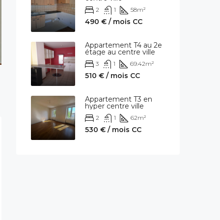
2
1
58
m²
490 € / mois CC
Appartement T4 au 2e
étage au centre ville
3
1
69.42
m²
510 € / mois CC
Appartement T3 en
hyper centre ville
2
1
62
m²
530 € / mois CC