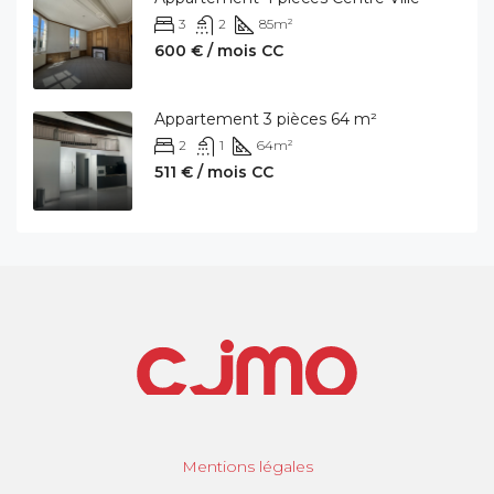
3
2
85
m²
600 € / mois CC
Appartement 3 pièces 64 m²
2
1
64
m²
511 € / mois CC
Mentions légales