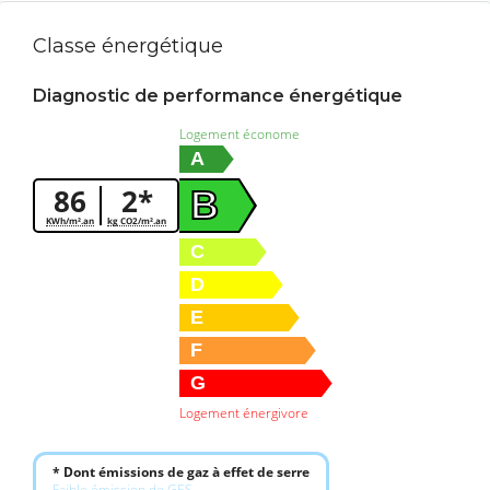
Classe énergétique
Diagnostic de performance énergétique
Logement économe
A
86
2*
B
KWh/m².an
kg CO2/m².an
C
D
E
F
G
Logement énergivore
* Dont émissions de gaz à effet de serre
Faible émission de GES