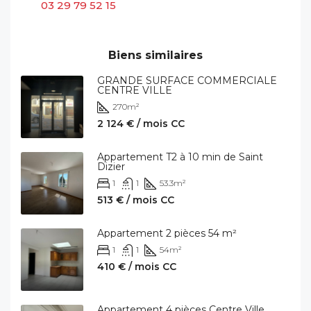
03 29 79 52 15
Biens similaires
GRANDE SURFACE COMMERCIALE
CENTRE VILLE
270
m²
2 124 € / mois CC
Appartement T2 à 10 min de Saint
Dizier
1
1
53.3
m²
513 € / mois CC
Appartement 2 pièces 54 m²
1
1
54
m²
410 € / mois CC
Appartement 4 pièces Centre Ville