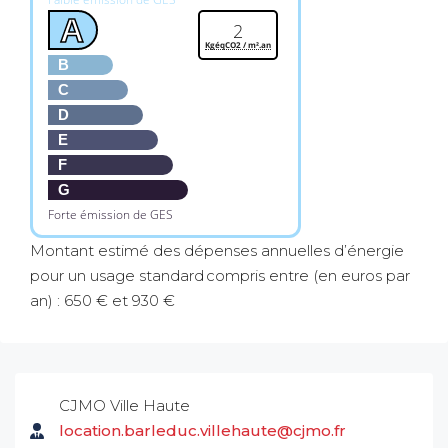
A
2
KgéqCO2 / m².an
B
C
D
E
F
G
Forte émission de GES
Montant estimé des dépenses annuelles d’énergie
pour un usage standard compris entre (en euros par
an) : 650 € et 930 €
CJMO Ville Haute
location.barleduc.villehaute@cjmo.fr