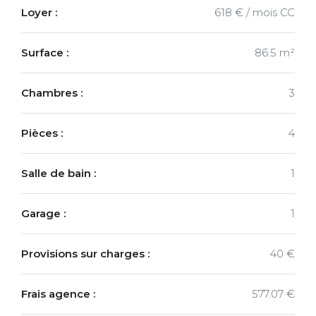
Loyer :
618 € / mois CC
Surface :
86.5 m²
Chambres :
3
Pièces :
4
Salle de bain :
1
Garage :
1
Provisions sur charges :
40 €
Frais agence :
577.07 €